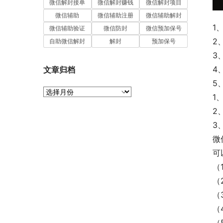
微信解封接单
微信解封赚钱
微信解封项目
微信辅助
微信辅助注册
微信辅助解封
1
微信辅助验证
微信防封
微信预加保号
2
自助微信解封
解封
预加保号
3
4
文章归档
5
文
1
章
2
归
档
3
微
可
（
（
（
（
（