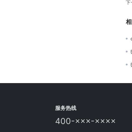
下
相
服务热线
400-×××-××××