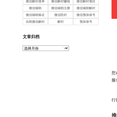
微信解封接单
微信解封赚钱
微信解封项目
微信辅助
微信辅助注册
微信辅助解封
微信辅助验证
微信防封
微信预加保号
自助微信解封
解封
预加保号
　
文章归档
　
文
　
章
归
档
　
您
服
　
行
推