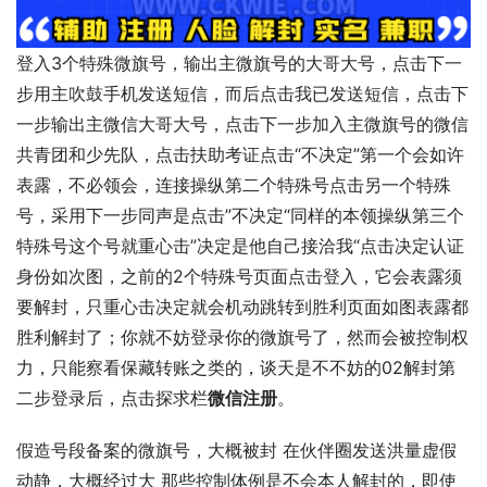
登入3个特殊微旗号，输出主微旗号的大哥大号，点击下一
步用主吹鼓手机发送短信，而后点击我已发送短信，点击下
一步输出主微信大哥大号，点击下一步加入主微旗号的微信
共青团和少先队，点击扶助考证点击“不决定”第一个会如许
表露，不必领会，连接操纵第二个特殊号点击另一个特殊
号，采用下一步同声是点击”不决定“同样的本领操纵第三个
特殊号这个号就重心击”决定是他自己接洽我“点击决定认证
身份如次图，之前的2个特殊号页面点击登入，它会表露须
要解封，只重心击决定就会机动跳转到胜利页面如图表露都
胜利解封了；你就不妨登录你的微旗号了，然而会被控制权
力，只能察看保藏转账之类的，谈天是不不妨的02解封第
二步登录后，点击探求栏
微信注册
。
假造号段备案的微旗号，大概被封 在伙伴圈发送洪量虚假
动静，大概经过大 那些控制体例是不会本人解封的，即使