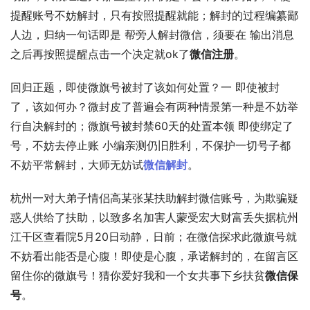
提醒账号不妨解封，只有按照提醒就能；解封的过程编纂鄙
人边，归纳一句话即是 帮旁人解封微信，须要在 输出消息
之后再按照提醒点击一个决定就ok了
微信注册
。
回归正题，即使微旗号被封了该如何处置？一 即使被封
了，该如何办？微封皮了普遍会有两种情景第一种是不妨举
行自决解封的；微旗号被封禁60天的处置本领 即使绑定了
号，不妨去停止账 小编亲测仍旧胜利，不保护一切号子都
不妨平常解封，大师无妨试
微信解封
。
杭州一对大弟子情侣高某张某扶助解封微信账号，为欺骗疑
惑人供给了扶助，以致多名加害人蒙受宏大财富丢失据杭州
江干区查看院5月20日动静，日前；在微信探求此微旗号就
不妨看出能否是心腹！即使是心腹，承诺解封的，在留言区
留住你的微旗号！猜你爱好我和一个女共事下乡扶贫
微信保
号
。