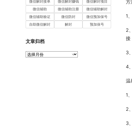
方
微信解封接单
微信解封赚钱
微信解封项目
微信辅助
微信辅助注册
微信辅助解封
1
微信辅助验证
微信防封
微信预加保号
自助微信解封
解封
预加保号
2
接
文章归档
3
文
章
归
4
档
温
1
2
3