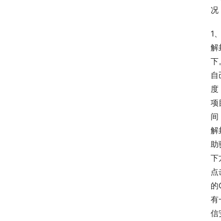
况
1
解
下
自
度
项
间
解
助
下
点
的
有
信