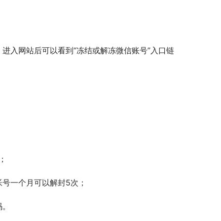
进入网站后可以看到“冻结或解冻微信账号”入口链
；
帐号一个月可以解封5次；
码。