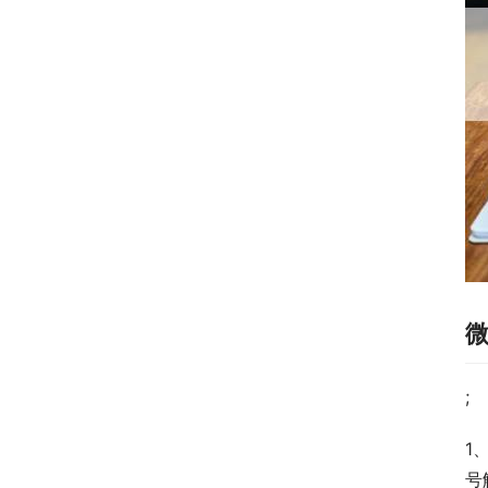
;
1
号