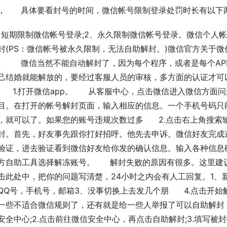
，      具体要看封号的时间，微信帐号限制登录处罚时长有以下
、短期限制微信帐号登录;2、永久限制微信帐号登录。微信个人
封(PS：微信帐号被永久限制，无法自助解封。)微信官方关于微信
。      微信当然不能自动解封了，因为每个程序，或者是每个
己结婚就能解放的，要经过客服人员的审核，多方面的认证才可
      1.打开微信app。      从客服中心，点击微信进入
目。在打开的帐号解封页面，输入相应的信息。一个手机号码只
，就可以了。如果您的账号违规次数过多      2.点击右上角搜索
封。首先，好友事先跟你打好招呼。他先去申诉。微信好友完成这
验证，进去验证看到微信好友给你发的确认信息。输入各种信息确认验
方自助工具选择解冻账号。      解封失败的原因有很多。这
击此处中，把你的问题写清楚，24小时之内会有人工回复。1、
QQ号，手机号，邮箱3、没事切换上去发几个朋      4.点击开始
一些不适合微信规则了，还有就是给一些人举报了可以自助解封：
安全中心;2.点击前往微信安全中心，再点击自助解封;3.填写被封