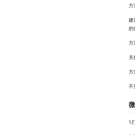
方
建
的
方
关
方
不
1