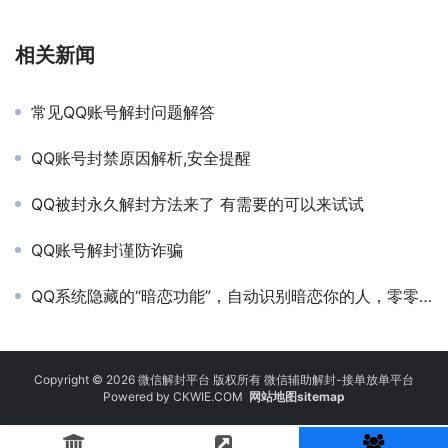
相关新闻
常见QQ账号解封问题解答
QQ账号封禁原因解析,安全提醒
QQ被封永久解封方法来了 有需要的可以来试试
QQ账号解封谨防诈骗
QQ系统隐藏的“暗恋功能”，自动识别暗恋你的人，零零后都在用
Copyright © 2026 微信解封平台 版权所有 微信辅助解封-接单放单平台
Powered by
CKWIE.COM
网站地图sitemap