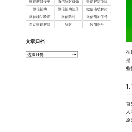
微信解封接单
微信解封赚钱
微信解封项目
微信辅助
微信辅助注册
微信辅助解封
微信辅助验证
微信防封
微信预加保号
自助微信解封
解封
预加保号
文章归档
在
文
章
是
归
些
档
1
首
人
原