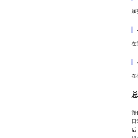
加
在
在
微
日
后