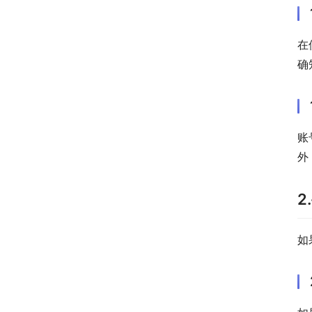
在
确
账
外
2
如