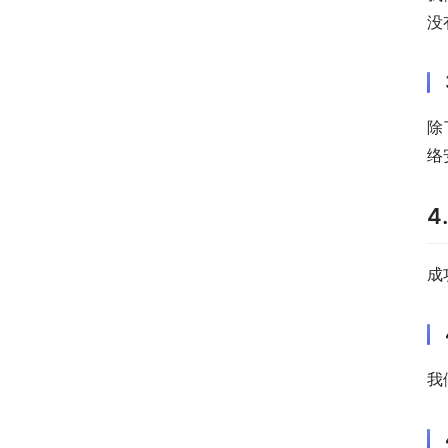
没
除
络
4
成
我