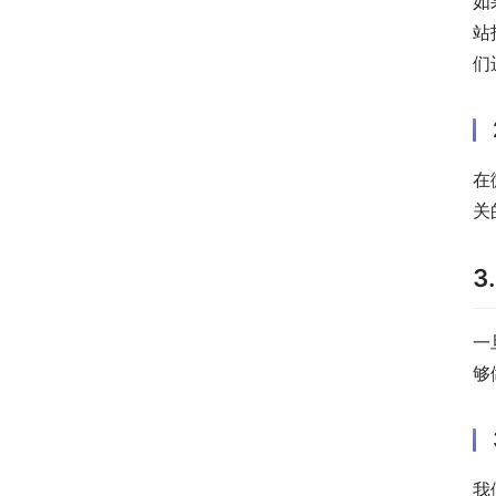
如
站
们
在
关
3
一
够
我