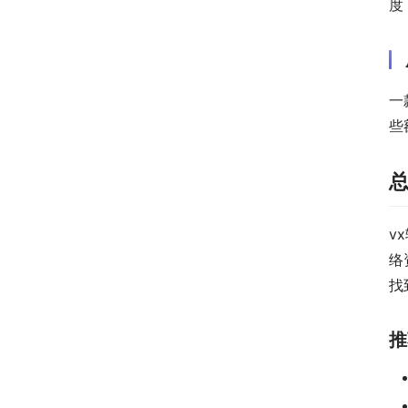
度
一
些
v
络
找
推