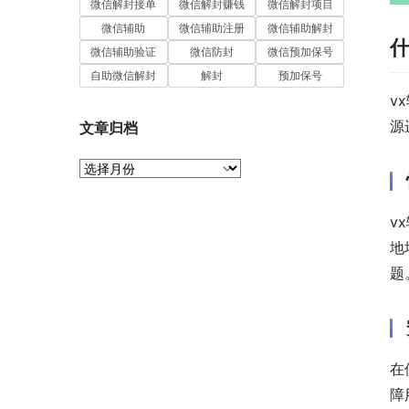
微信解封接单
微信解封赚钱
微信解封项目
微信辅助
微信辅助注册
微信辅助解封
什
微信辅助验证
微信防封
微信预加保号
自助微信解封
解封
预加保号
v
源
文章归档
文
章
归
v
档
地
题
在
障