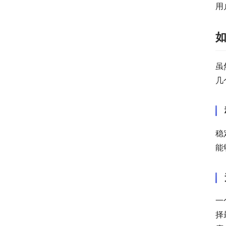
用
如
虽
几
稳
能
一
择