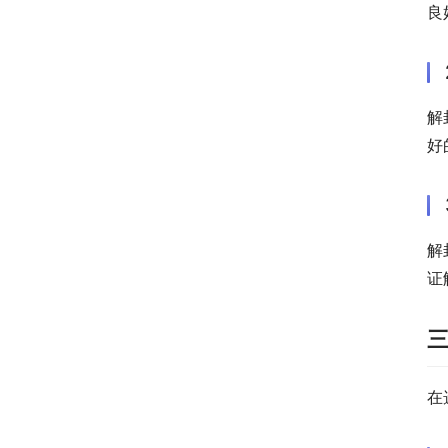
良
解
好
解
证
在