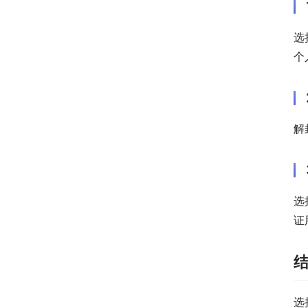
选
个
解
选
证
选