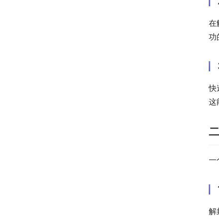
在
功
快
这
一
解