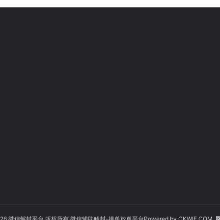
© 2026 微信解封平台 版权所有 微信辅助解封-接单放单平台Powered by
CKWIE.COM
网