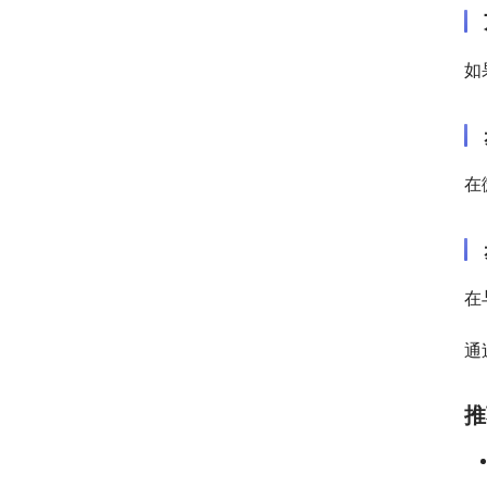
如
在
在
通
推