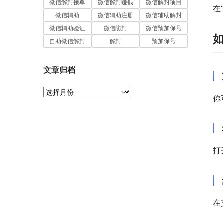
微信解封接单
微信解封赚钱
微信解封项目
在
微信辅助
微信辅助注册
微信辅助解封
微信辅助验证
微信防封
微信预加保号
自助微信解封
解封
预加保号
文章归档
文
你
章
归
档
打
在