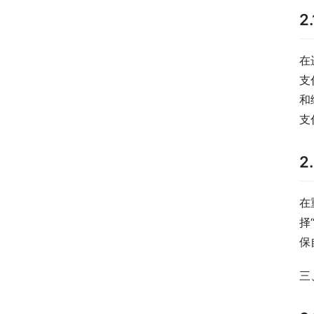
2
在
支
和
支
2
在
择
保
三