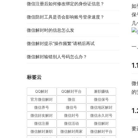
微信注册后如何修改绑定的身份证信息？
如
保
微信防封工具是否会影响账号登录速度？
几
微信解封时的信息怎么发
微信解封提示“操作频繁”请稍后再试
一
微信解封输错别人号码怎么办？
1
标签云
微
的
QQ解封
QQ解封平台
兼职赚钱
官方微信解封
微信
微信保号
微信养号
微信号
微信地区解封
1
微信好友解封
微信封号
微信永久封号
微信注册
微信活动
微信解封
要
微信解封兼职
微信解封商家
微信解封平台