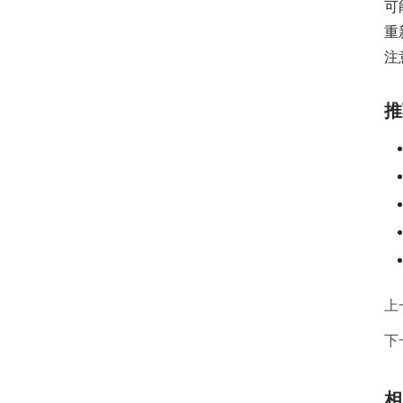
可
重
注
推
上
下
相