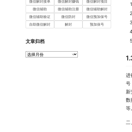
微信解封接单
微信解封赚钱
微信解封项目
微信辅助
微信辅助注册
微信辅助解封
微信辅助验证
微信防封
微信预加保号
自助微信解封
解封
预加保号
文章归档
文
1
章
归
档
进
号
新
数
等
二