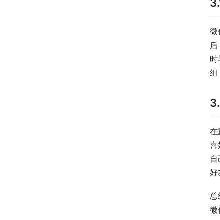
3
微
后
时
组
3
在
喜
自
好
总
微