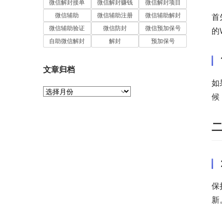
微信解封接单
微信解封赚钱
微信解封项目
微信辅助
微信辅助注册
微信辅助解封
首
微信辅助验证
微信防封
微信预加保号
的
自助微信解封
解封
预加保号
文章归档
如
文
候
章
归
档
保
新