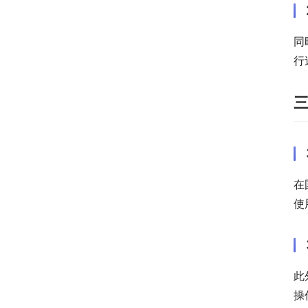
同
行
在
使
此
操