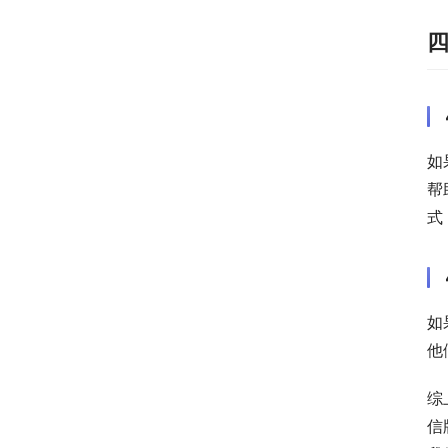
如
帮
式
如
他
综
信