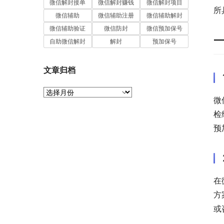
微信解封接单
微信解封赚钱
微信解封项目
所
微信辅助
微信辅助注册
微信辅助解封
微信辅助验证
微信防封
微信预加保号
自助微信解封
解封
预加保号
文章归档
文
微
章
归
检
档
预
在
方
或