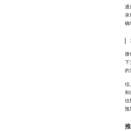
通
录
确
微
下
的
综
和
信
预
推