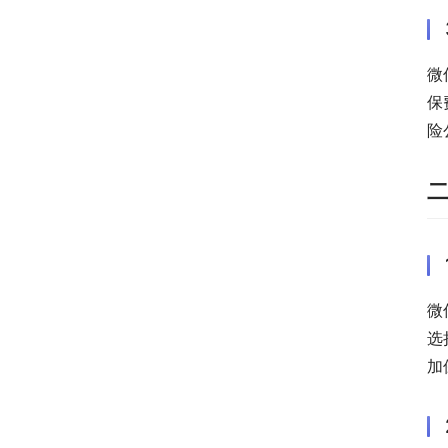
微
保
险
微
选
加