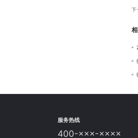
下
相
服务热线
400-×××-××××