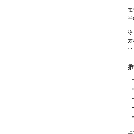
在
平
综
方
全
推
上