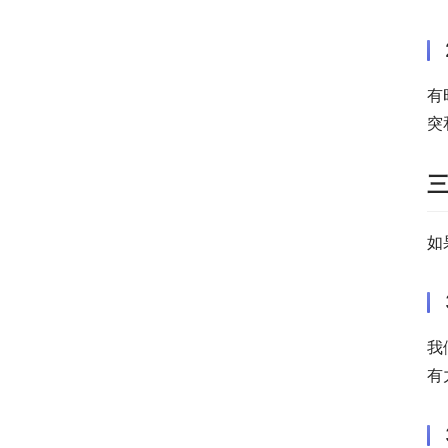
有
突
如
我
有