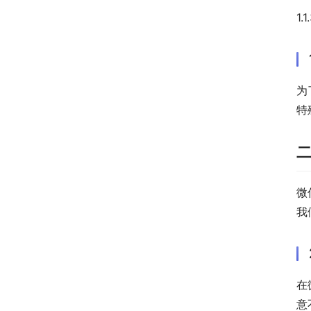
1
为
特
微
我
在
意