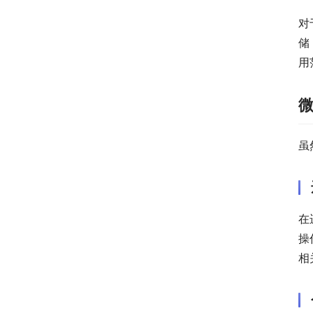
对
储
用
虽
在
操
相