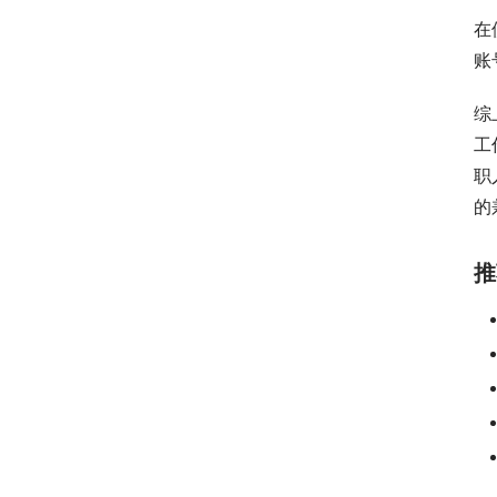
在
账
综
工
职
的
推