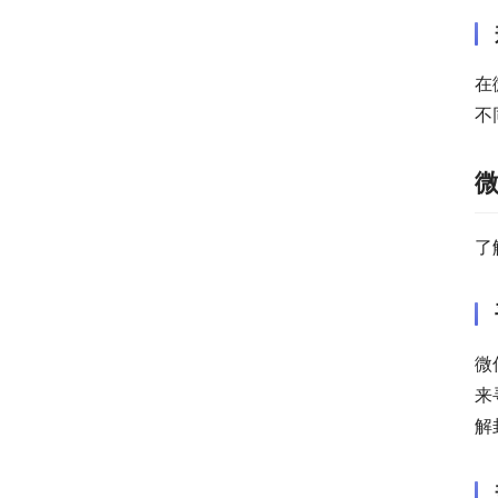
在
不
了
微
来
解