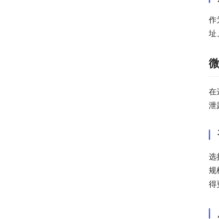
作
址
在
泄
选
规
得