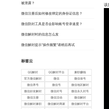
被泄露？
该
微信注册后如何修改绑定的身份证信息？
微信防封工具是否会影响账号登录速度？
微信解封时的信息怎么发
微信解封提示“操作频繁”请稍后再试
标签云
QQ解封
QQ解封平台
兼职赚钱
官方微信解封
微信
微信保号
微信养号
微信号
微信地区解封
微信好友解封
微信封号
微信永久封号
微信注册
微信活动
微信解封
微信解封兼职
微信解封商家
微信解封平台