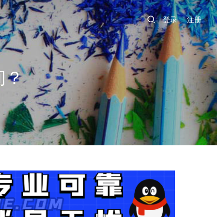
登录
注册
间？