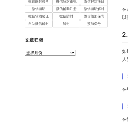
微信解封接单
微信解封赚钱
微信解封项目
在
微信辅助
微信辅助注册
微信辅助解封
微信辅助验证
微信防封
微信预加保号
以
自助微信解封
解封
预加保号
2
文章归档
如
文
章
人
归
档
在
在