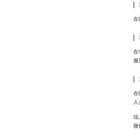
在
在
服
在
人
综
微