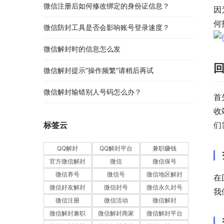
微信注册后如何修改绑定的身份证信息？
因
何
微信防封工具是否会影响账号登录速度？
微信解封时的信息怎么发
微信解封提示“操作频繁”请稍后再试
微信解封输错别人号码怎么办？
首
收
标签云
们
QQ解封
QQ解封平台
兼职赚钱
官方微信解封
微信
微信保号
微信养号
微信号
微信地区解封
在
微信好友解封
微信封号
微信永久封号
我
微信注册
微信活动
微信解封
微信解封兼职
微信解封商家
微信解封平台