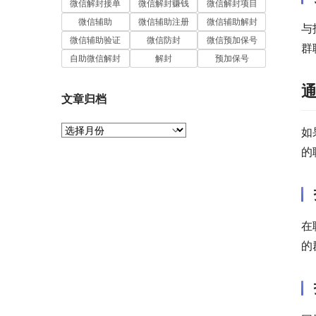
微信解封接单
微信解封赚钱
微信解封项目
微信辅助
微信辅助注册
微信辅助解封
与
微信辅助验证
微信防封
微信预加保号
群
自助微信解封
解封
预加保号
文章归档
文
如
章
的
归
档
在
的