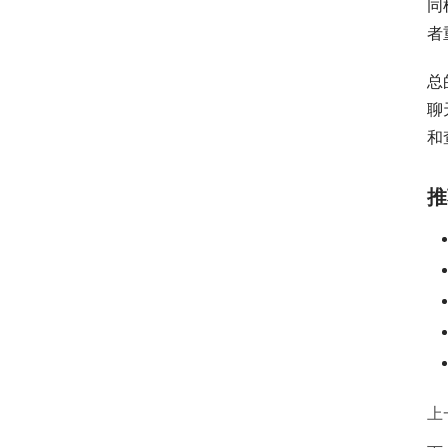
同
者
总
聊
和
推
上