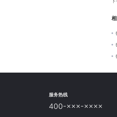
下
相
服务热线
400-×××-××××