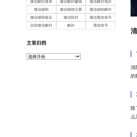
微信解封接单
微信解封赚钱
微信解封项目
微信辅助
微信辅助注册
微信辅助解封
微信辅助验证
微信防封
微信预加保号
自助微信解封
解封
预加保号
文章归档
文
章
清
归
档
的
除
么