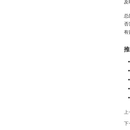
及
总
否
有
推
上
下