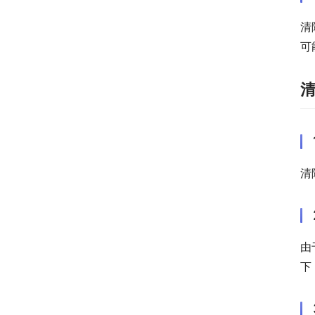
清
可
清
由
下