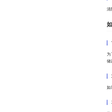
清
为
储
如