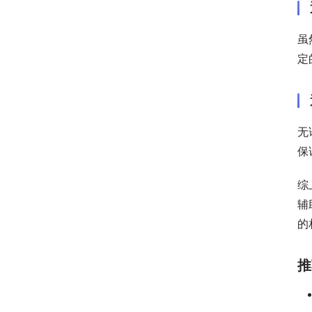
虽
定
无
保
综
辅
的
推