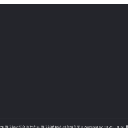
© 2026 微信解封平台 版权所有 微信辅助解封-接单放单平台Powered by
CKWIE.COM
网