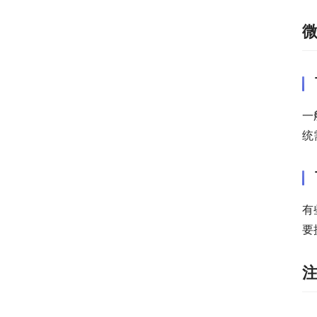
一
统
有
要