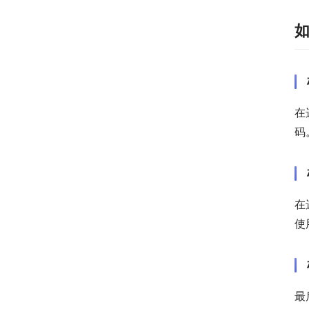
在
码
在
使
最