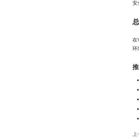
安
在
环
推
上