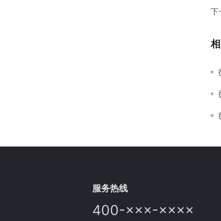
下
相
服务热线
400-×××-××××