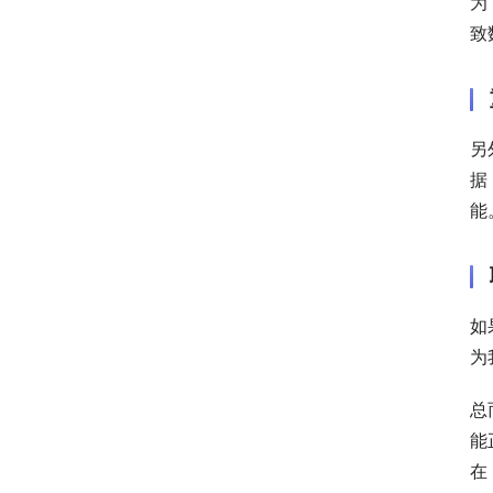
为
致
另
据
能
如
为
总
能
在