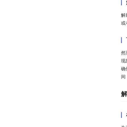
解
或
然
现
确
间