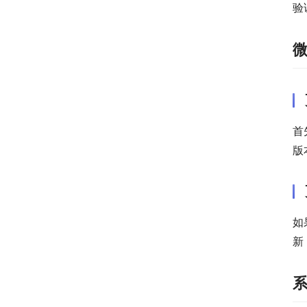
验
首
版
如
新