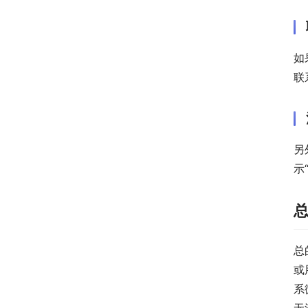
如
联
另
示
总
或
系