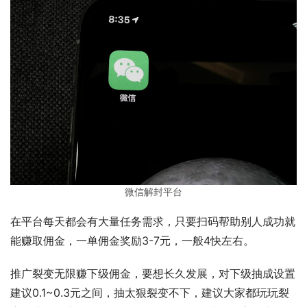
微信解封平台
在平台每天都会有大量任务需求，只要扫码帮助别人成功就
能赚取佣金，一单佣金奖励3-7元，一般4快左右。
推广裂变无限赚下级佣金，要想长久发展，对下级抽成设置
建议0.1~0.3元之间，抽太狠裂变不下，建议大家都玩玩裂