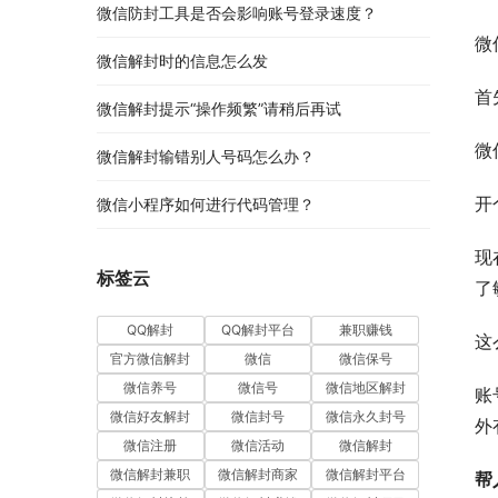
微信防封工具是否会影响账号登录速度？
微
微信解封时的信息怎么发
首
微信解封提示“操作频繁”请稍后再试
微
微信解封输错别人号码怎么办？
开
微信小程序如何进行代码管理？
现
标签云
了
QQ解封
QQ解封平台
兼职赚钱
这
官方微信解封
微信
微信保号
微信养号
微信号
微信地区解封
账
微信好友解封
微信封号
微信永久封号
外
微信注册
微信活动
微信解封
微信解封兼职
微信解封商家
微信解封平台
帮