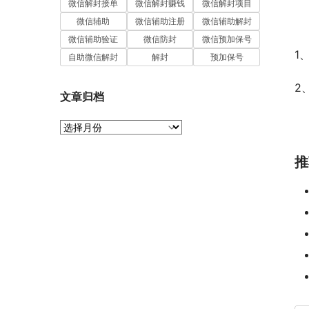
微信解封接单
微信解封赚钱
微信解封项目
微信辅助
微信辅助注册
微信辅助解封
微信辅助验证
微信防封
微信预加保号
1
自助微信解封
解封
预加保号
2
文章归档
文
章
归
推
档