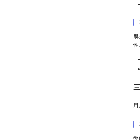
朋
性
用
微