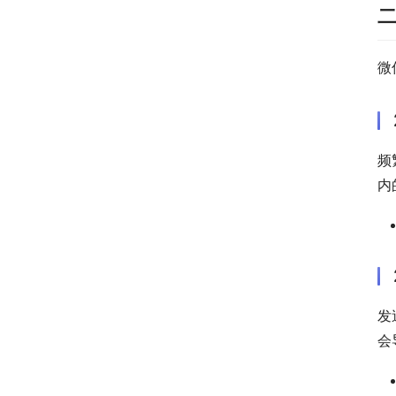
微
频
内
发
会