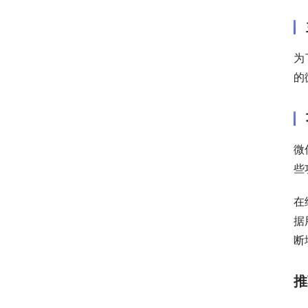
为
的
微
些
在
据
断
推