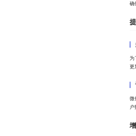
确
为
更
微
户