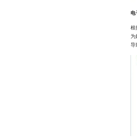
电
根
为
导