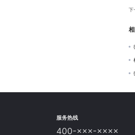
下
相
服务热线
400-×××-××××