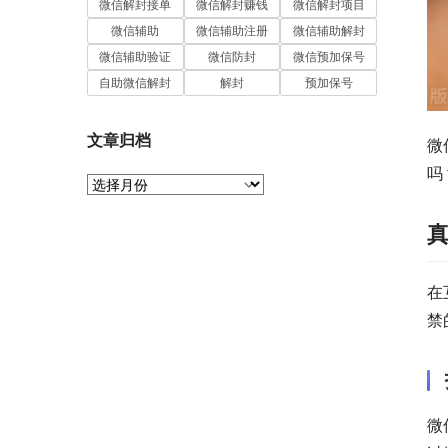
微信解封接单
微信解封赚钱
微信解封项目
微信辅助
微信辅助注册
微信辅助解封
微信辅助验证
微信防封
微信预加保号
自助微信解封
解封
预加保号
文章归档
微
吗
文
章
归
档
在
禁
微