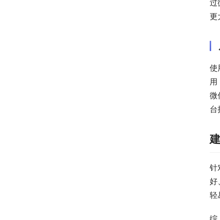
过
更
使
用
微
台
针
好
轻
综