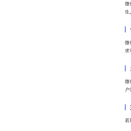
微
生
微
求
微
户
若