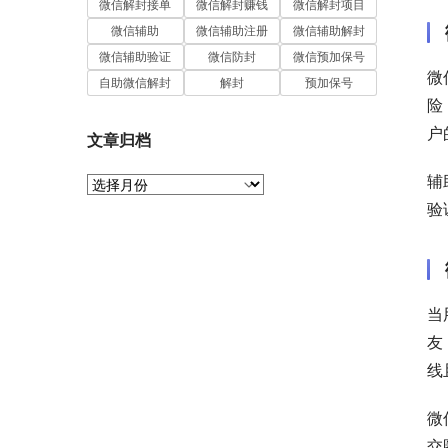
微信解封接单
微信解封赚钱
微信解封项目
微信辅助
微信辅助注册
微信辅助解封
微信辅助验证
微信防封
微信预加保号
微
自助微信解封
解封
预加保号
险
户
文章归档
辅
文
章
验
归
档
当
友
线
微
交