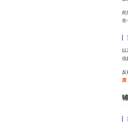
此
在
以
信
反
度