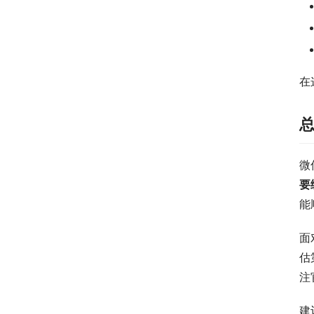
在
微
要
能
面
估
注
建