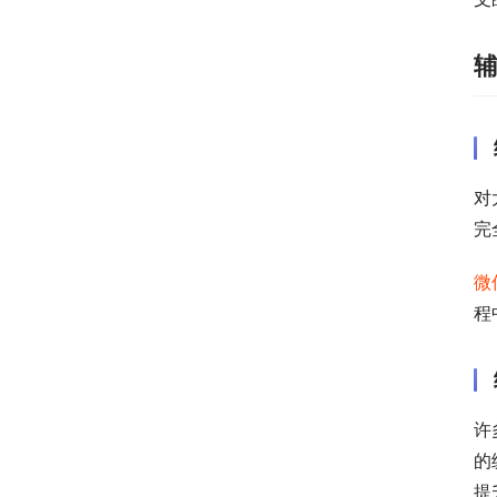
对
完
微
程
许
的
提