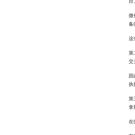
目
微
备
这
第
交
因
执
第
拿
在