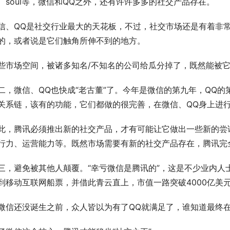
、soul等，微信和QQ之外，还有许许多多的社交产品存在。
信、QQ是社交行业最大的天花板，不过，社交市场还是有着非
的，或者说是它们触角所伸不到的地方。
些市场空间，被诸多知名/不知名的公司给瓜分掉了，既然能被
二，微信、QQ也快成“老古董”了。今年是微信的第九年，QQ的
关系链，该有的功能，它们都做的很完善，在微信、QQ身上进
此，腾讯必须推出新的社交产品，才有可能让它做出一些新的尝
行力、运营能力等。既然市场需要有新的社交产品存在，腾讯完
三，避免被其他人颠覆。“幸亏微信是腾讯的”，这是不少业内人
到移动互联网船票，并借此青云直上，市值一路突破4000亿美
微信还没诞生之前，众人皆以为有了QQ就满足了，谁知道最终