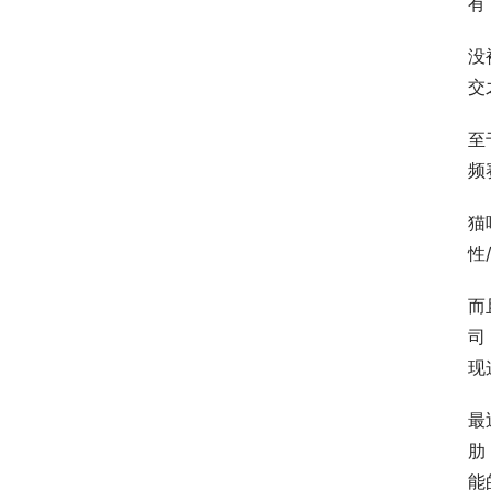
有
没
交
至
频
猫
性
而
司
现
最
肋
能