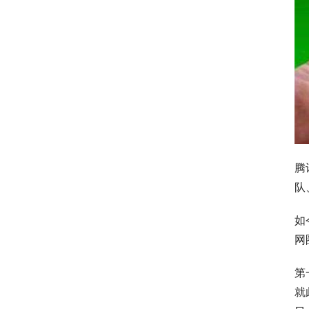
腾
队
如
网
第
就