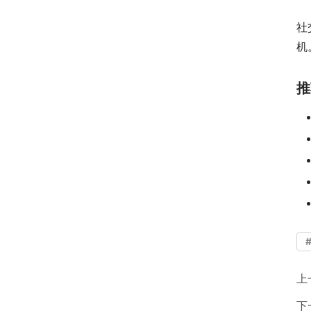
社
机
推
上
下