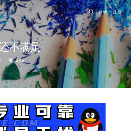
登录
注册
Q还不满足
2
3491