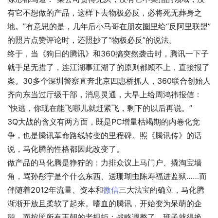
有它不想做的产品，这样下去物极必反，必将死无葬身之
地。”有意思的是，几年后小马哥在朋友圈里给“反阿里联盟”
的照片点赞评论时，还照抄了“物极必反”的说法。
终于，当《狗日的腾讯》和360搞突然袭击时，腾讯一下子
就手足无措了，连江湖事江湖了的原则都顾不上，直接报了
案。30多个深圳警察直奔北京四惠桥抓人，360联合创始人
齐向东当过厅级干部，消息灵通，大早上给周鸿祎报信：
“快逃，你现在能飞哪儿就赶紧飞，剩下的以后再说。”
3Q大战的含义有两方面，既是PC增量枯竭期的内卷化竞
争，也是腾讯革命路线转变的里程碑。照《腾讯传》的话
说，马化腾的性格都因此改变了。
做产品的马化腾是狰狞的：力排众议上马门户、撬淘宝墙
角，骂孙彤宇是个什么东西、送珊瑚虫陈寿福进监狱……而
伴随着2012年流量、资本和
微信
三大法宝的确立，马化腾
渐渐开放且柔软了起来。嗜血的腾讯，开始变为呆萌的企
鹅，而按照所有王朝的老规矩：战略调整了，班子就得换。