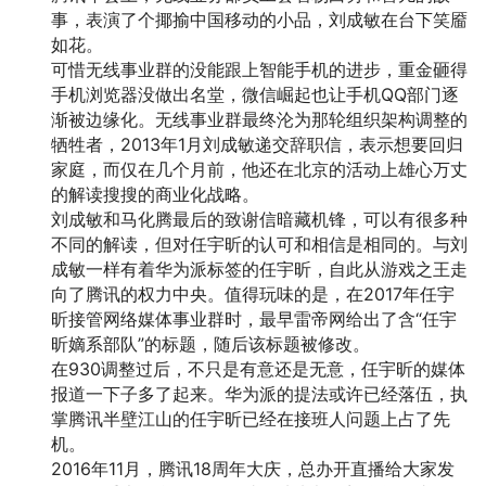
事，表演了个揶揄中国移动的小品，刘成敏在台下笑靥
如花。
可惜无线事业群的没能跟上智能手机的进步，重金砸得
手机浏览器没做出名堂，微信崛起也让手机QQ部门逐
渐被边缘化。无线事业群最终沦为那轮组织架构调整的
牺牲者，2013年1月刘成敏递交辞职信，表示想要回归
家庭，而仅在几个月前，他还在北京的活动上雄心万丈
的解读搜搜的商业化战略。
刘成敏和马化腾最后的致谢信暗藏机锋，可以有很多种
不同的解读，但对任宇昕的认可和相信是相同的。与刘
成敏一样有着华为派标签的任宇昕，自此从游戏之王走
向了腾讯的权力中央。值得玩味的是，在2017年任宇
昕接管网络媒体事业群时，最早雷帝网给出了含“任宇
昕嫡系部队”的标题，随后该标题被修改。
在930调整过后，不只是有意还是无意，任宇昕的媒体
报道一下子多了起来。华为派的提法或许已经落伍，执
掌腾讯半壁江山的任宇昕已经在接班人问题上占了先
机。
2016年11月，腾讯18周年大庆，总办开直播给大家发