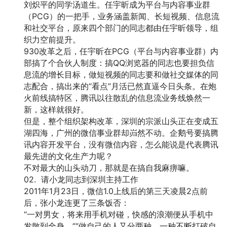
刘炽平的同学汤道生。任宇昕成为平台与内容事业群
（PCG）的一把手，业务涵盖新闻、长短视频、信息流
和社交平台，原来四个部门的同志都由任宇昕领导，组
织力空前提升。
930改革之后，任宇昕在PCG（平台与内容事业群）内
部搞了个合伙人制度：搞QQ浏览器的同志也要担负信
息流的增长目标，做短视频的同志要和做社交媒体的同
志配合，搞出来的“看点”月活已然直逼今日头条。在炮
火前线搞特区，腾讯以往散乱的信息流业务线焕然一
新，这样就很好。
但是，整个组织架构改革，深圳的宗派山头正在变成五
湖四海，广州的微信事业群却岿然不动。企鹅号要搞腾
讯内容开发平台，没有微信内容，怎么能说是代表腾讯
最先进的文化生产力呢？
不对最大的山头动刀，那就是在搞自我麻痹嘛。
02. 请小龙同志到深圳主持工作
2011年1月23日，微信1.0上线后的第三天凌晨2点前
后，张小龙连更了三条饭否：
“一对男女，将来用手机对碰，快感的浪潮便从手机中
发散到全身。”“做自己的人又分两种，一种不断打破自