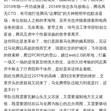
2013年陈一丹功成身退，2014年张志东马放南山，腾讯再
无CTO，有可能打造腾讯“达摩院”的大神熊明华也黯淡退
场；有位创始人之称的李海翔、吴宵光也伴随着搜索和电商
业务的退出，无奈离场。更早之前，18号员工李华辞职创立
富途，腾讯五虎中个性最张扬的曾李青离开。
这些同志是老革命了，他们是跟着马化腾的嫡系部队，见证
过马化腾以高超的指挥艺术，强渡社交的护城河，飞夺游戏
的铁索桥，爬过PC时代的雪山，趟过web2.0的草地，打赢
一场又一场的逆境甚至绝境大胜仗。这些久经考验的同志离
开中枢去了疗养院和干休所，是好是坏还得走着瞧。
因此当腾讯迈过2017年的高峰，遇到没有梦想的挫折，文
章开头的质疑就又回来了，马化腾带队伍能力到底是行，还
是不行？
带队伍既需要瓦解山头主义宗派，又需要遏制地方主义诸
侯，既需要团结在以马化腾为核心的总办周围，又需要驱动
庞大的官僚干部基层高效运转，这是门艺术。而现在，腾讯