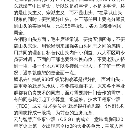
头就没有中国革命，所以这是好事情，不是坏事情。坏
的是山头主义、宗派主义，而不是山头。”在承认山头
现象的同时，要照顾好山头。在干部任用上要充分顾及
到山头的实际利益，比如55年授勋，各方面都要照顾
周全。
在消除山头方面，毛主席经常说：要搞五湖四海，不要
搞山头宗派。用轮岗制来加强各山头同志之间的感情，
用共同的理念目标替代山头内部小利益。八大军区司令
员要对调，下面的干部也要经常换岗位，不要老熟人挤
到一堆。换一个地方可以多接触一些人，多了解一些情
况，遇事就能想的更全面一点。
腾讯去年搞的930组织架构改革是很好的，面对山头，
最重要的就是先承认，不要搞视而不见。原来各个事业
群都有负责技术的同志，面对需要跨部门合作的需求，
有的同志就打起了小算盘、退堂鼓。技术工程事业群
（TEG）成立“技术委员会”就是很好的思路，让搞技术
的同志拧成一股绳，为前台的业务服务。
云与智慧产业事业群（CSIG）的成立，意味着腾讯20
年历史上第一次出现完全toB的大业务单元，掌舵人是