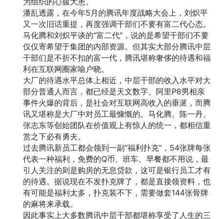
为组织的心腹大患。
潘乱透露，在今年5月的腾讯年度战略大会上，刘炽平
又一次旧话重提，再度强调干部们不要有富二代心态。
马化腾和刘炽平谈的“富二代”，说的是希望干部们不要
仅仅寄希望于集团的内部资源。但其实大部分腾讯中层
干部们是不折不扣的富一代，腾讯堪称奢侈的待遇和福
利在互联网圈家喻户晓。
大厂的待遇水平总体上相近，中层干部的收入水平对大
部分普通人而言，都已经是天文数字。阿里P8男相亲
事件火爆的背后，是社会对互联网高收入的垂涎，而腾
讯又堪称是大厂中对员工最慷慨的。马化腾、陈一丹、
张志东等创始团队在价值观上有惊人的统一，都相信重
赏之下必有勇夫。
过去腾讯新员工都会领到一副“福利扑克”，54张牌每张
代表一种福利，免费的Q币、班车、早餐都不用说，最
引人关注的则是购房的无息贷款，这可是银行员工才有
的待遇。据说现在不发扑克牌了，都是直接领资料，也
有可能是福利太多，扑克装不下，需要做套144张骨牌
的麻将来承载。
因此事实上大多数腾讯中层干部都堪称享受了人生的三