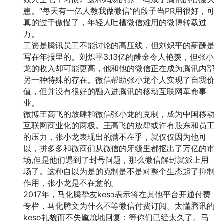
患。“每天有一亿人教我做微信”的段子当PR用很好，可
真的过于傲慢了，年轻人吐槽微信难用的微博转载过
万。
工资是腾讯员工不能讨论的高压线，但刘炽平的薪酬是
写在年报里的。刘炽平3.13亿的酬金令人艳羡，但张小
龙的收入却可能更高，他和他的微信正在成为腾讯内部
另一种特殊的存在。微信帮助张小龙个人实现了自我价
值，但并没有很好的融入进腾讯的移动互联网革命事
业。
微博王高飞的放肆和微信张小龙的克制，成为中国移动
互联网商业化的两极。王高飞的放肆或许有股东和员工
的压力，张小龙表现出的满不在乎，就仅仅因为他可
以，拼多多和微商们从微信的牙缝里都抠出了万亿的市
场,但是他们遇到了封号问题，那么微信解封就派上用
场了。这种自以为是的克制是不是对整个生态起了抑制
作用，张小龙是不在意的。
2017年，马化腾挚友keso表示将在其他平台开通付费
专栏，马化腾文为什么不等微信付费订阅。太懂腾讯的
keso礼貌而不失尴尬地回复：等你们已经太久了。马