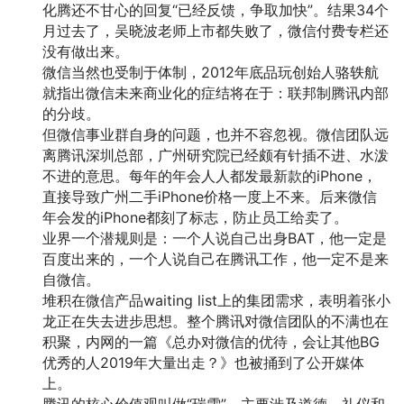
化腾还不甘心的回复“已经反馈，争取加快”。结果34个
月过去了，吴晓波老师上市都失败了，微信付费专栏还
没有做出来。
微信当然也受制于体制，2012年底品玩创始人骆轶航
就指出微信未来商业化的症结将在于：联邦制腾讯内部
的分歧。
但微信事业群自身的问题，也并不容忽视。微信团队远
离腾讯深圳总部，广州研究院已经颇有针插不进、水泼
不进的意思。每年的年会人人都发最新款的iPhone，
直接导致广州二手iPhone价格一度上不来。后来微信
年会发的iPhone都刻了标志，防止员工给卖了。
业界一个潜规则是：一个人说自己出身BAT，他一定是
百度出来的，一个人说自己在腾讯工作，他一定不是来
自微信。
堆积在微信产品waiting list上的集团需求，表明着张小
龙正在失去进步思想。整个腾讯对微信团队的不满也在
积聚，内网的一篇《总办对微信的优待，会让其他BG
优秀的人2019年大量出走？》也被捅到了公开媒体
上。
腾讯的核心价值观叫做“瑞雪”，主要涉及道德、礼仪和