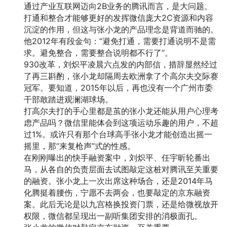
通过产业互联网迈向2B业务的腾讯而言，是大问题。
打通和整合才能够更好的发挥微信庞大2C资源和内容
沉淀的作用，但这与张小龙的产品理念是背道而驰的。
他2012年有段金句：“避免打通，需要打通说明不是需
求。避免整合，需要整合说明都不行了”。
930改革，刘炽平凌晨六点发的内部信，措辞显然经过
了再三斟酌，张小龙却隔周去欧洲拿了个高尔夫交际赛
冠军。要知道，2015年以后，再也没有一个广州市委
干部敢踏进观澜湖球场。
打高尔夫打的手心里都是茧的张小龙还能从用户心理考
虑产品吗？微信里能体会到这项运动乐趣的用户，不超
过1%。或许只有那个台球高手张小龙才能创造出摇一
摇里，那“来复枪声”式的性感。
在刚刚曝出的快手融资案中，刘炽平、任宇昕轮番出
马，从各自的负责层面去试图敲定这桩对腾讯至关重要
的融资。张小龙上一次出席这种场合，还是2014年马
化腾挺着腰伤，宁愿不去两会，也要敲定的京东融资
案。此后无论是以九宫格换投资门票，还是给微视放开
权限，微信都呈现出一副听集团安排的消极面孔。