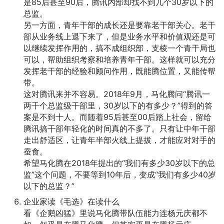
是85后甚至90后，腾讯内部却找不到几个30岁以下的
总监。
另一方面，青年干部的成长还是要靠老干部关心。老干
部从业务线上退下来了，但是业务水平和价值观还是可
以继续发挥作用的，搞不成组织部，支棱一个青干局也
可以，帮助组织考察和培养青年干部。这样就可以充分
发挥老干部的经验和顾问作用，既能腾位置，又能传帮
带。
这对腾讯来并不容易。2018年9月，马化腾问“腾讯一
两千个总监级干部里，30岁以下的有多少？”得到的答
案是不到十人。而随着95后甚至00后踏上社会，留给
腾讯搞干部年轻化的时间真的不多了。只有让中年干部
走出舒适区，让青年半部火线上提拔，才能应对对手的
蚕食。
希望马化腾在2018年提出的“我们有多少30岁以下的总
监”这个问题，不要等到10年后，变成“我们有多少40岁
以下的总监？”
企业家读《毛选》在读什么
看《企鹅凶猛》里说马化腾带队伍能力连杨元庆都不