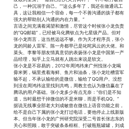
己，一种沉溺于自己。”“这么多年了，我还在做通讯工
具，这让我相信一个宿命，每一个不善沟通的孩子都有
强大的帮助别人沟通的内在力量。”
言语之间充满着渴望和激情，尽管这个时候张小龙负责
的“QQ邮箱”，已经被马化腾钦点为七星级产品。但对
张小龙而言，这当然远远不够。作为天才程序员，张小
龙的同龄人雷军、陈一舟都早已是叱咤风云的大佬。和
菜头、李黎等朋友情真意切的表扬张小龙是中国第一产
品经理，知乎上立马就有人跳出来说是软文。
张小龙是不容易的，2012年周鸿祎来广州找张小龙喝
毋米粥，锅里煮着海鲜、鱼片和油条，张小龙吐槽雷军
输不起，不承认输给的是微信，输给了QQ用户。没想
到没在周鸿祎这里找到共鸣，周教主也认为微信赢在了
腾讯的用户基础。张小龙多少有点无奈：“你们是不知
道，当时最想干掉微信的不是米聊，而是手机QQ。”
据说无线事业部老大刘成敏曾在微信上语音功能之前，
给不是自己下属的张小龙打过电话，要他停止上线新版
本。但当年张小龙的广州研究院深受二号首长张志东的
关心和照顾，敢于突破条条框框、打破瓶瓶罐罐，刘成