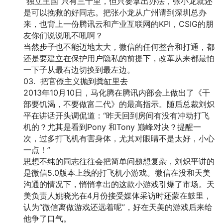
“独立王国”只有三十里，但只要拿出办法，张小龙就还
是可以挽救的好同志。把张小龙从广州请到深圳总办
来，也背上一份腾讯云和产业互联网的KPI，CSIG的朋
友你们说说吼不吼啊？
当然步子也不能迈地太大，微信的任何整合和打通，都
还是要建立在保护用户隐私的前提下，改革从来都最怕
一下子从最右边切换到最左边。
03. 把官僚主义抛到粪缸里去
2013年10月10日，马化腾在腾讯内部会上做出了《干
部要饥渴，不要做富二代》的最高指示。随后总裁刘炽
平在讲话开头调侃道：“昨天回到房间有没有冲动打飞
机的？尤其是看到Pony 和Tony 巅峰对决？提醒一
次，过多打飞机有害身体，尤其对眼睛不是太好，小心
一点！”
思想不纯的同志往往会把简单问题想复杂，刘炽平讲的
是微信5.0版本上线的打飞机小游戏。微信在没和天美
沟通的情况下，悄悄拿出的这款小游戏引爆了市场。天
美负责人姚晓光在4月份接受媒体采访时还蒙在鼓里，
认为“微信离做游戏还远着呢”，好在天美的游戏后来给
他争了口气。