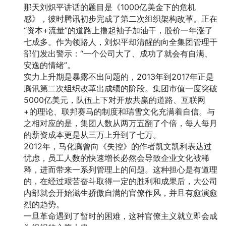
那天刘炽平讲话的题目是《1000亿美金下的危机
感》，彼时腾讯初步完成了第二次组织架构改革。正在
“资本+流量”的道路上撸起袖子加油干，股价一年涨了
七成多。作为领路人，刘炽平却清醒的向全集团管理干
部们发出警示：“一个公司大了、成功了就会有自满、
安逸的情绪”。
实力上升期是暴露不出问题的，2013年到2017年正是
腾讯第二次组织改革出成绩的阶段。集团市值一度突破
5000亿美元，队伍上下对开放共赢的道路、互联网
+的理论、联邦赛马的制度和瑞雪文化充满着自信。与
之相对应的是，集团人数从两万五翻了个倍，每人每月
的薪资成本更是从三万上升到了七万。
2012年，马化腾曾向《失控》的作者凯文凯利表达过
忧虑，员工人数的快速增长必然会导致企业文化被稀
释，进而带来一系列管理上的问题。这种担心是有道理
的，在经过艰苦奋斗取得一定的胜利和成果后，大公司
内部就会开始滋生骄傲自满的官僚作风，并且有愈演愈
烈的趋势。
一旦革命遇到了暂时的困难，这种官僚主义就立即会成