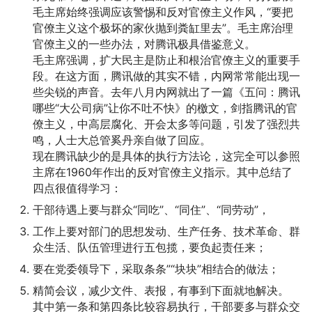
毛主席始终强调应该警惕和反对官僚主义作风，“要把
官僚主义这个极坏的家伙抛到粪缸里去”。毛主席治理
官僚主义的一些办法，对腾讯极具借鉴意义。
毛主席强调，扩大民主是防止和根治官僚主义的重要手
段。在这方面，腾讯做的其实不错，内网常常能出现一
些尖锐的声音。去年八月内网就出了一篇《五问：腾讯
哪些“大公司病”让你不吐不快》的檄文，剑指腾讯的官
僚主义，中高层腐化、开会太多等问题，引发了强烈共
鸣，人士大总管奚丹亲自做了回应。
现在腾讯缺少的是具体的执行方法论，这完全可以参照
主席在1960年作出的反对官僚主义指示。其中总结了
四点很值得学习：
干部待遇上要与群众“同吃”、“同住”、“同劳动”，
工作上要对部门的思想发动、生产任务、技术革命、群
众生活、队伍管理进行五包揽，要负起责任来；
要在党委领导下，采取条条”“块块”相结合的做法；
精简会议，减少文件、表报，有事到下面就地解决。
其中第一条和第四条比较容易执行，干部要多与群众交