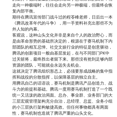
走向一种极端时，往往会走向另一种极端，但最终会恢
复内部平衡。
期待在腾讯宣传部门战斗过的程苓峰老师，日后出一本
《腾讯改革年代的斗争》，用一手资料补充出那些不为
外人知的内幕。
客观说，这种山头文化并非是来自个人的政治野心，而
是由革命形势的基础所决定的，根源在于赛马机制下内
部团队的相互忌惮。社交文娱行业的特征是创意驱动，
腾讯的创新项目一般由基层发起，在与不同部门PK中
过关斩将，最终胜出者留下来。那些没有抢到足够内部
资源的团队，可能就会永远失去机会。
这就决定了腾讯组织形态上，必须要形成战略的集中指
挥和战役的分散指挥，以保障基层的独立自主。
用腾讯自己的话语说，赛马机制是腾讯产品创造力、战
斗力的前提和基础。腾讯一度用赛马机制打造了一个既
统一又活泼的政治局面。总办、事业群、业务部门的大
三层宏观管理架构充分自治，总经理、总监、业务小组
的小三层执行架构敏捷高效。但任何事物都具有两面
性，赛马机制也造就了腾讯严重的山头文化。