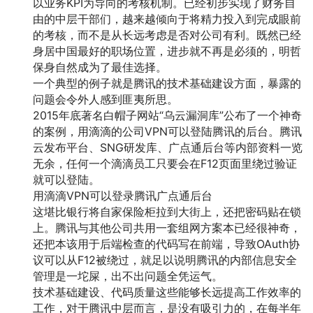
以业务KPI为导向的考核机制。已经初步实现了财务自
由的中层干部们，越来越倾向于将精力投入到完成眼前
的考核，而不是从长远考虑是否对公司有利。既然已经
身居中国最好的职场位置，进步就不再是必须的，明哲
保身自然成为了最佳选择。
一个典型的例子就是腾讯的技术基础建设方面，暴露的
问题会令外人感到匪夷所思。
2015年底著名白帽子网站“乌云漏洞库”公布了一个神奇
的案例，用滴滴的公司VPN可以登陆腾讯的后台。腾讯
云发布平台、SNG研发库、广点通后台等内部资料一览
无余，任何一个滴滴员工只要会在F12页面里绕过验证
就可以登陆。
用滴滴VPN可以登录腾讯广点通后台
这堪比银行将自家保险柜拉到大街上，还把密码贴在锁
上。腾讯与其他公司共用一套组网方案本已经很神奇，
还把本该用于后端检查的代码写在前端，导致OAuth协
议可以从F12被绕过，就足以说明腾讯的内部信息安全
管理是一坨屎，出不出问题全凭运气。
技术基础建设、代码质量这些能够长远提高工作效率的
工作，对于腾讯中层而言，是没有吸引力的，在每半年