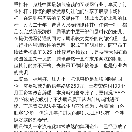
重杠杆：身处中国最朝气蓬勃的互联网行业，享受了行
业杠杆；慷慨的股权激励则让他们坐享了股票市场杠
杆；在深圳买房买的早又抓住了一线城市房价上涨的杠
杆。过去二十年，普通人只要能抓住其中任何一种，都
足以完成阶级跨越，腾讯的中层干部们是时代的宠儿。
在提供优渥待遇的同时，腾讯较为宽松的内部治理，也
与行业内强调狼性的氛围，形成了鲜明对比。阿里员工
绩效考核拿了3.25（比较差的绩效），是要请天假在西
溪园区里哭一哭的，腾讯虽然一直有末尾淘汰的制度，
但执行的并不严格。去腾讯工作比较舒服，也是行业内
的共识。
工资高、福利好、压力小，腾讯堪称是互联网圈的国
企。需要频繁为微信年终奖280万、王者荣耀组100个
月工资等传言辟谣，本身就相当夸张了，更何况“66个
月”的梗确实吸引了不少腾讯员工从内部转岗跳进互
娱。而尽管腾讯法务部战斗力不输华为，有着“南山必
胜客”之称，但这几年抓进去的腾讯员工也只有一个涉
嫌贪腐的刘春宁。
腾讯作为一家流程化非常成熟的集团企业，已经形成了