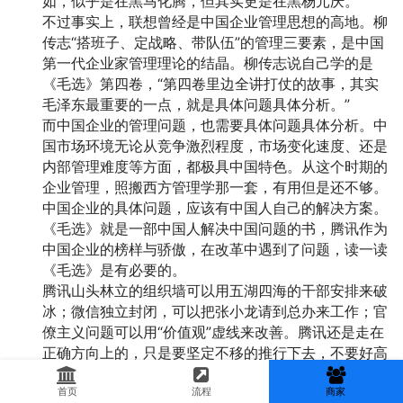
如，似乎是在黑马化腾，但其实更是在黑杨元庆。
不过事实上，联想曾经是中国企业管理思想的高地。柳
传志“搭班子、定战略、带队伍”的管理三要素，是中国
第一代企业家管理理论的结晶。柳传志说自己学的是
《毛选》第四卷，“第四卷里边全讲打仗的故事，其实
毛泽东最重要的一点，就是具体问题具体分析。”
而中国企业的管理问题，也需要具体问题具体分析。中
国市场环境无论从竞争激烈程度，市场变化速度、还是
内部管理难度等方面，都极具中国特色。从这个时期的
企业管理，照搬西方管理学那一套，有用但是还不够。
中国企业的具体问题，应该有中国人自己的解决方案。
《毛选》就是一部中国人解决中国问题的书，腾讯作为
中国企业的榜样与骄傲，在改革中遇到了问题，读一读
《毛选》是有必要的。
腾讯山头林立的组织墙可以用五湖四海的干部安排来破
冰；微信独立封闭，可以把张小龙请到总办来工作；官
僚主义问题可以用“价值观”虚线来改善。腾讯还是走在
正确方向上的，只是要坚定不移的推行下去，不要好高
骛远。一家中国公司，员工花名都是英文，洋气是洋
气，但不够接地气。
首页
流程
商家