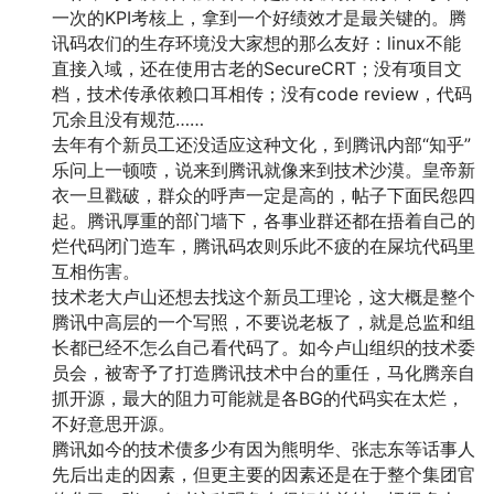
一次的KPI考核上，拿到一个好绩效才是最关键的。腾
讯码农们的生存环境没大家想的那么友好：linux不能
直接入域，还在使用古老的SecureCRT；没有项目文
档，技术传承依赖口耳相传；没有code review，代码
冗余且没有规范……
去年有个新员工还没适应这种文化，到腾讯内部“知乎”
乐问上一顿喷，说来到腾讯就像来到技术沙漠。皇帝新
衣一旦戳破，群众的呼声一定是高的，帖子下面民怨四
起。腾讯厚重的部门墙下，各事业群还都在捂着自己的
烂代码闭门造车，腾讯码农则乐此不疲的在屎坑代码里
互相伤害。
技术老大卢山还想去找这个新员工理论，这大概是整个
腾讯中高层的一个写照，不要说老板了，就是总监和组
长都已经不怎么自己看代码了。如今卢山组织的技术委
员会，被寄予了打造腾讯技术中台的重任，马化腾亲自
抓开源，最大的阻力可能就是各BG的代码实在太烂，
不好意思开源。
腾讯如今的技术债多少有因为熊明华、张志东等话事人
先后出走的因素，但更主要的因素还是在于整个集团官