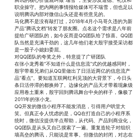
职业操守。把内网的事情报给媒体可不瑞雪，但也足以
说明腾讯内部对微信山头还是有些意见的。
马化腾不是没有敲打过，2018年4月小马哥久违的为新
产品“腾讯文档”转发了朋友圈。点名这个需求是八年前
提给广研团队的，如今反而是QQ团队给了惊喜。QQ团
队当然是充满干劲的，这几年他们老大殷宇接受采访都
是一股子小媳妇委屈。
对QQ团队的夸奖之外，特意提了广研团队
在张小龙秀着“不知道什么是信息流”式的优越感同时，
殷宇带着兄弟们从QQ里做出了日活近两亿的信息流产
品“看点”。要知道互联网红利见顶的大背景下，今日头
条日活停滞的都换帅了。边缘化的产品天才带着现象级
应用卷土重来，殷宇回到腾讯舞台中央的样子，像极了
2011年的张小龙。
QQ开发的微信小程序不能发消息，引得用户哄堂大
笑。但真正令人忧虑的是，QQ在打造自己的小程序系
统时，微信没提供半点帮助，从代码、产品到商业化，
QQ团队是从头又自己摸索了一遍。重复造轮子对组织
墙高垒的腾讯，只能说是常事。但微信的封闭，对志在