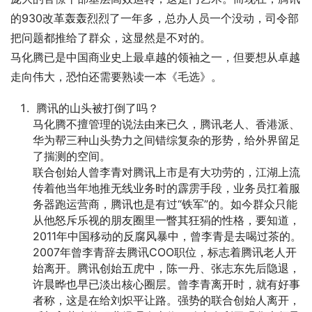
的930改革轰轰烈烈了一年多，总办人员一个没动，司令部
把问题都推给了群众，这显然是不对的。
马化腾已是中国商业史上最卓越的领袖之一，但要想从卓越
走向伟大，恐怕还需要熟读一本《毛选》。
腾讯的山头被打倒了吗？
马化腾不擅管理的说法由来已久，腾讯老人、香港派、
华为帮三种山头势力之间错综复杂的形势，给外界留足
了揣测的空间。
联合创始人曾李青对腾讯上市是有大功劳的，江湖上流
传着他当年地推无线业务时的霹雳手段，业务员扛着服
务器跑运营商，腾讯也是有过“铁军”的。如今群众只能
从他怒斥乐视的朋友圈里一瞥其狂狷的性格，要知道，
2011年中国移动的反腐风暴中，曾李青是去喝过茶的。
2007年曾李青辞去腾讯COO职位，标志着腾讯老人开
始离开。腾讯创始五虎中，陈一丹、张志东先后隐退，
许晨晔也早已淡出核心圈层。曾李青离开时，就有好事
者称，这是在给刘炽平让路。强势的联合创始人离开，