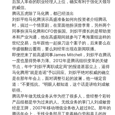
后加入革命的职业经理人上位，确实有利于强化大领导
的威信。
腾讯五虎除了马化腾，都已经淡出
刘炽平给马化腾演示高盛准备如何向投资者介绍腾讯
时，搞过一个情景剧，在里面他扮演曾李青，另外两个
同事扮演马化腾和CFO曾振国。刘炽平擅长的是帮助资
本和产业沟通，他在高盛期间就参与了粤海重组这样的
世纪交易，当年跟他一起操刀这个案子的，后来要么在
华盛顿翻云覆雨，要么则经常出现在新闻联播。
即便挖来了前高盛同事James Mitchell，刘炽平在腾讯
一度也显得势单力薄。2012年是腾讯组织变革的关键
节点，年中“刘炽平离职成定局”的报道甚嚣尘上，逼得
马化腾用“就是造谣”予以回应。刘炽平绝对权威的确立
是在那年年会上，面对调整引起的波澜，他一锤定音
道：“不要抵抗。”明眼人都知道，这个话是讲给刘成敏
听得。
腾讯早年做无线业务从华为挖了很多人，曾经整个彩铃
产品组都是华为过来的人。无线业务的掌门人刘成敏曾
经是王牌，2007年移动增值业务收入超过8亿。那年的
腾讯年会上，无线业务部员工套着杨白劳和喜儿的故