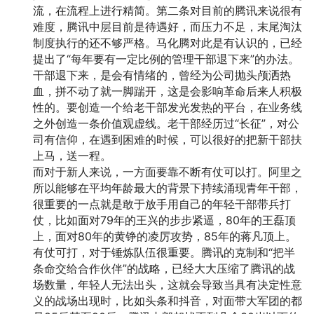
流，在流程上进行精简。第二条对目前的腾讯来说很有
难度，腾讯中层目前是待遇好，而压力不足，末尾淘汰
制度执行的还不够严格。马化腾对此是有认识的，已经
提出了“每年要有一定比例的管理干部退下来”的办法。
干部退下来，是会有情绪的，曾经为公司抛头颅洒热
血，拼不动了就一脚踹开，这是会影响革命后来人积极
性的。要创造一个给老干部发光发热的平台，在业务线
之外创造一条价值观虚线。老干部经历过“长征”，对公
司有信仰，在遇到困难的时候，可以很好的把新干部扶
上马，送一程。
而对于新人来说，一方面要靠不断有仗可以打。阿里之
所以能够在平均年龄最大的背景下持续涌现青年干部，
很重要的一点就是敢于放手用自己的年轻干部带兵打
仗，比如面对79年的王兴的步步紧逼，80年的王磊顶
上，面对80年的黄铮的凌厉攻势，85年的蒋凡顶上。
有仗可打，对于锤炼队伍很重要。腾讯的克制和“把半
条命交给合作伙伴”的战略，已经大大压缩了腾讯的战
场数量，年轻人无法出头，这就会导致当具有决定性意
义的战场出现时，比如头条和抖音，对面带大军团的都