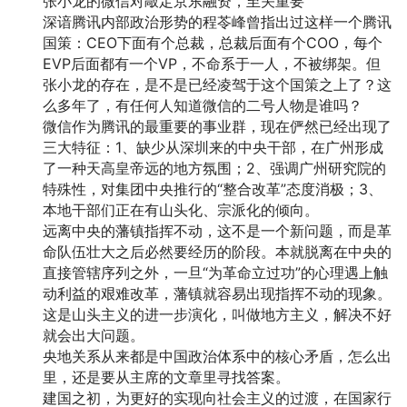
张小龙的微信对敲定京东融资，至关重要
深谙腾讯内部政治形势的程苓峰曾指出过这样一个腾讯
国策：CEO下面有个总裁，总裁后面有个COO，每个
EVP后面都有一个VP，不命系于一人，不被绑架。但
张小龙的存在，是不是已经凌驾于这个国策之上了？这
么多年了，有任何人知道微信的二号人物是谁吗？
微信作为腾讯的最重要的事业群，现在俨然已经出现了
三大特征：1、缺少从深圳来的中央干部，在广州形成
了一种天高皇帝远的地方氛围；2、强调广州研究院的
特殊性，对集团中央推行的“整合改革”态度消极；3、
本地干部们正在有山头化、宗派化的倾向。
远离中央的藩镇指挥不动，这不是一个新问题，而是革
命队伍壮大之后必然要经历的阶段。本就脱离在中央的
直接管辖序列之外，一旦“为革命立过功”的心理遇上触
动利益的艰难改革，藩镇就容易出现指挥不动的现象。
这是山头主义的进一步演化，叫做地方主义，解决不好
就会出大问题。
央地关系从来都是中国政治体系中的核心矛盾，怎么出
里，还是要从主席的文章里寻找答案。
建国之初，为更好的实现向社会主义的过渡，在国家行