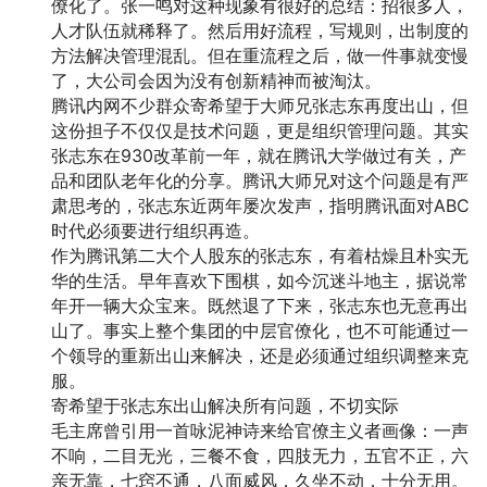
僚化了。张一鸣对这种现象有很好的总结：招很多人，
人才队伍就稀释了。然后用好流程，写规则，出制度的
方法解决管理混乱。但在重流程之后，做一件事就变慢
了，大公司会因为没有创新精神而被淘汰。
腾讯内网不少群众寄希望于大师兄张志东再度出山，但
这份担子不仅仅是技术问题，更是组织管理问题。其实
张志东在930改革前一年，就在腾讯大学做过有关，产
品和团队老年化的分享。腾讯大师兄对这个问题是有严
肃思考的，张志东近两年屡次发声，指明腾讯面对ABC
时代必须要进行组织再造。
作为腾讯第二大个人股东的张志东，有着枯燥且朴实无
华的生活。早年喜欢下围棋，如今沉迷斗地主，据说常
年开一辆大众宝来。既然退了下来，张志东也无意再出
山了。事实上整个集团的中层官僚化，也不可能通过一
个领导的重新出山来解决，还是必须通过组织调整来克
服。
寄希望于张志东出山解决所有问题，不切实际
毛主席曾引用一首咏泥神诗来给官僚主义者画像：一声
不响，二目无光，三餐不食，四肢无力，五官不正，六
亲无靠，七窍不通，八面威风，久坐不动，十分无用。