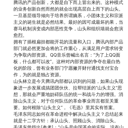
腾讯的产品创新，大都是自下而上冒出来的。这种模式
的业务创新自然而然的就会出现高层自上而下的山头。
一旦基层领导倾向于培养所谓嫡系，小团体主义和宗派
主义的诞生就是必然结果。最好的因可成最坏的果，当
赛马机制演变成内部恶性竞争，山头和组织墙就会愈演
愈烈。
拥有了插根扁担都能开花的流量和入口，腾讯内部产品
部门就必然更加会将的工作重心，从满足用户需求转变
为争取内部资源。QQ音乐曾喊出名言：“为了上QQ面
板，什么都可以改”。这种对内部资源的争夺在最白热
化的阶段，曾有业务部门宁愿撇开财付通找支付宝合
作，为的就是独占资源。
山头林立是今天腾讯内部都认识到的问题，如果山头现
象进一步发展成搞团团伙伙、拉帮结派的“山头主义”思
想，那就会严重地妨碍队伍的统一和战斗力的增强。消
除山头主义，对于任何队伍的革命事业而言都至关重
要。如何根除“山头主义”，《毛选》里其实有答案。
毛泽东同志如何在革命进程中解决山头主义？总结起来
就是十二字方针：承认山头、照顾山头、消除山头。
毛泽东曾指出[参考]：“山头是中国革命的实际，没有山