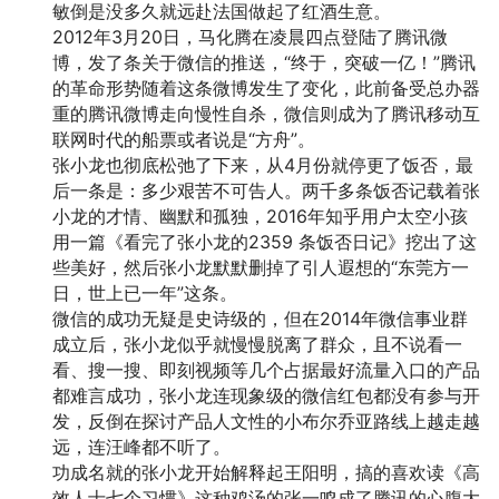
敏倒是没多久就远赴法国做起了红酒生意。
2012年3月20日，马化腾在凌晨四点登陆了腾讯微
博，发了条关于微信的推送，“终于，突破一亿！”腾讯
的革命形势随着这条微博发生了变化，此前备受总办器
重的腾讯微博走向慢性自杀，微信则成为了腾讯移动互
联网时代的船票或者说是“方舟”。
张小龙也彻底松弛了下来，从4月份就停更了饭否，最
后一条是：多少艰苦不可告人。两千多条饭否记载着张
小龙的才情、幽默和孤独，2016年知乎用户太空小孩
用一篇《看完了张小龙的2359 条饭否日记》挖出了这
些美好，然后张小龙默默删掉了引人遐想的“东莞方一
日，世上已一年”这条。
微信的成功无疑是史诗级的，但在2014年微信事业群
成立后，张小龙似乎就慢慢脱离了群众，且不说看一
看、搜一搜、即刻视频等几个占据最好流量入口的产品
都难言成功，张小龙连现象级的微信红包都没有参与开
发，反倒在探讨产品人文性的小布尔乔亚路线上越走越
远，连汪峰都不听了。
功成名就的张小龙开始解释起王阳明，搞的喜欢读《高
效人士七个习惯》这种鸡汤的张一鸣成了腾讯的心腹大