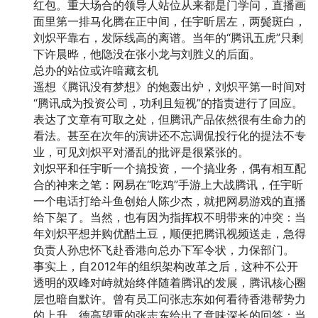
红包。重大场合的领导人站位从来都是门学问，直播画
面里第一排马化腾在正中间，任宇昕居左，两鬓斑白，
刘炽平靠右，发际线高的离谱。当年的“腾讯五虎”只剩
下许晨晔，他隐没在张小龙与刘胜义的后面。
总办的站位或许暗藏玄机
遥想《腾讯没有梦想》的炮轰出炉，刘炽平第一时间对
“腾讯成为投资公司，功利且短视”的指责进行了回应。
表达了文章有可取之处，但腾讯产品依然很有生命力的
看法。甚至在次年的演讲还不忘调侃投行化的提法不专
业，可见刘炽平对潘乱的批评是很紧张的。
刘炽平和任宇昕一个搞投资，一个搞业务，偶有相互配
合的神来之笔：网易在“吃鸡”手游上大战腾讯，任宇昕
一个电话打给斗鱼创始人陈少杰，就把网易游戏的直播
给下架了。当然，也有因为指挥权不明带来的冲突：当
年刘炽平想并购优酷土豆，顺便把腾讯视频送走，急得
负责人孙忠怀飞赴香港向总办下军令状，力保部门。
事实上，自2012年的组织架构改革之后，这种不公开
透明的双峰对峙就始终伴随着腾讯的发展，腾讯核心圈
层也暗自默许。曾有员工问张志东如何看待香港帮势力
的上升，德高望重的张志东给出了意味深长的回答：当