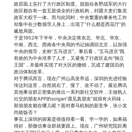
政层面上实行了大行政区制度。脱胎自各野战军的大行
政区都自有一套五脏俱全的行政机构，封疆大吏们集党
政军大权于一体。而与此同时，中央繁重的事务性工作
却集中在少数领导人身上，出现了“什么都是西花厅”的
尴尬局面。
于是1952年下半年，中央决定将东北、华北、华东、
中南、西北、西南各中央局的书记抽调回北京，以加强
中央的领导，史称“五马进京”。事后看，“五马进京”既
有效的为中央培养了人才，又避免了行政区走向“独立
王国”，并最终实现了对大区的撤销，完成了建国后的
政治体制改革。
对于腾讯而言，现在广州山高皇帝远，深圳的先进经验
传达到这里，自然就右了、慢了、改不动了。最近腾讯
其他事业群正密集的推出一系列新社交软件，主做熟人
社交的朋友APP的solgan“遇见真朋友”就很有火药味，
那假朋友都在哪儿呢？面对赛马机制的新竞争，张小龙
尚能饭否？
事实上深圳的探索是很值得看一看、学一学的，如果搞
得好，那微信事业群就要跟上。现在，广州研究院距离