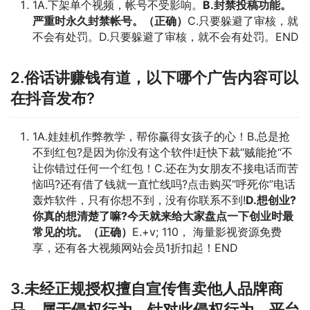
1A.下架单个视频，帐号不受影响。
B.封禁投稿功能。
严重时永久封禁帐号。（正确）
C.只要躲避了审核，就
不会有处罚。D.只要躲避了审核，就不会有处罚。END
2.俗话讲赚钱有道，以下哪个广告内容可以
在抖音发布?
1A.娃娃机作弊教学，帮你赢得女孩子的心！B.总是抢
不到红包?是因为你没有这个软件!赶快下裁“贼能抢“不
让你错过任何一个红包！C.还在为女朋友不接电话而苦
恼吗?还有借了钱就一直忙线吗?点击购买“呼死你”电话
轰炸软件，只有你想不到，没有你联系不到!
D.想创业?
你真的想清楚了
嘛
?今天就来给大家盘点一下创业时最
常见的坑。（正确）
E.+v; 110， 海量影视资源免费
享，还有各大视频网站会员1折扣起！END
3.未经正规授权擅自宣传售卖他人品牌商
品，属于侵权行为。针对此侵权行为，平台