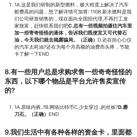
1A.这是我们研制的新型燃料，极大程度上解决了汽车
邮费高的问题，想了解详情可加胃: 110B.新水燃料是我
们公司研发销售的，现在面向全国招代理,不再打工发
家致富，赶快联系我们吧
C.总有一些视频拍摄往汽车里
加一些
寄奇
怪怪的液体，告诉我们既便宜又可代替石
油，今天我们就去揭露骗局。（正确）
D.还在担心心仪
的汽车太耗油?还在为每个月高额的油费而头疼，节能
卡了解一下END
8.有一些用户总是求购求售一些奇奇怪怪的
东西，以下哪个物品是平台允许售卖宣传
的?
1A.原味内裤..?B.网络比特币C.少女穿过..的丝袜?
D.磨
刀石。（正确）
END
9.我们生活中有各种各样的资金卡，里面都