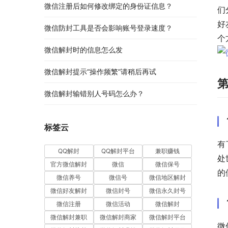
微信注册后如何修改绑定的身份证信息？
们
好
微信防封工具是否会影响账号登录速度？
个
微信解封时的信息怎么发
微信解封提示“操作频繁”请稍后再试
微信解封输错别人号码怎么办？
标签云
有
QQ解封
QQ解封平台
兼职赚钱
处
官方微信解封
微信
微信保号
的
微信养号
微信号
微信地区解封
微信好友解封
微信封号
微信永久封号
微信注册
微信活动
微信解封
微信解封兼职
微信解封商家
微信解封平台
微