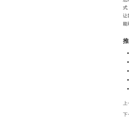
式
让
能
推
上
下