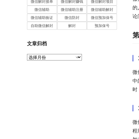
微信解封接单
微信解封赚钱
微信解封项目
的
微信辅助
微信辅助注册
微信辅助解封
论
微信辅助验证
微信防封
微信预加保号
自助微信解封
解封
预加保号
文章归档
文
章
归
微
档
中
时
微
程