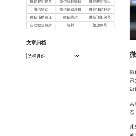
微信解封接单
微信解封赚钱
微信解封项目
微信辅助
微信辅助注册
微信辅助解封
微信辅助验证
微信防封
微信预加保号
自助微信解封
解封
预加保号
文章归档
文
章
归
微
档
讯
语
其
态
此
的