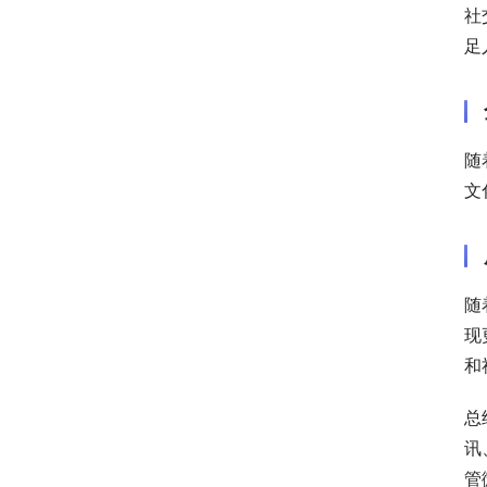
社
足
随
文
随
现
和
总
讯
管