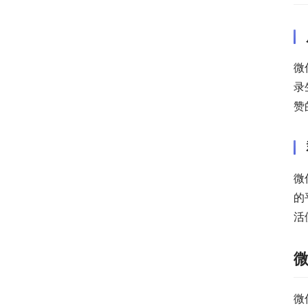
微
录
赞
微
的
活
微