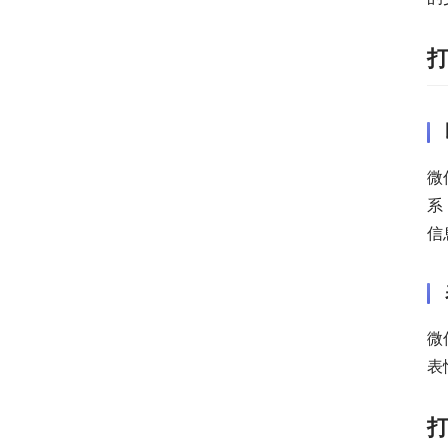
微
系
信
微
表