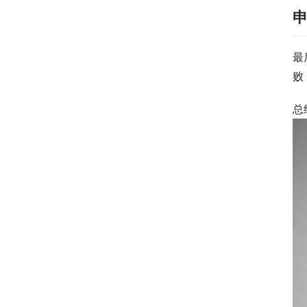
最
败
总