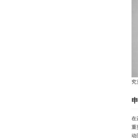
究
在
重
动