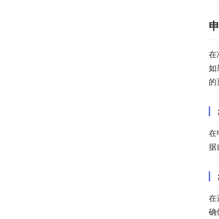
在
如
的
在
据
在
确