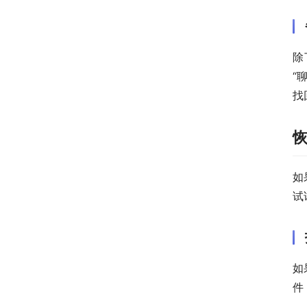
除
“
找
如
试
如
件