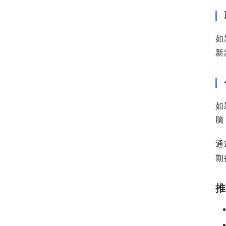
如
新
如
脑
通
期
推