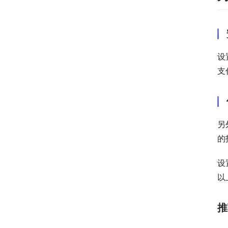
设
支
另
的
设
以
推