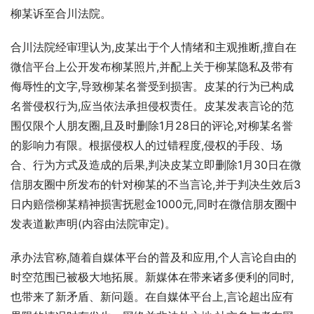
柳某诉至合川法院。
合川法院经审理认为,皮某出于个人情绪和主观推断,擅自在
微信平台上公开发布柳某照片,并配上关于柳某隐私及带有
侮辱性的文字,导致柳某名誉受到损害。皮某的行为已构成
名誉侵权行为,应当依法承担侵权责任。皮某发表言论的范
围仅限个人朋友圈,且及时删除1月28日的评论,对柳某名誉
的影响力有限。根据侵权人的过错程度,侵权的手段、场
合、行为方式及造成的后果,判决皮某立即删除1月30日在微
信朋友圈中所发布的针对柳某的不当言论,并于判决生效后3
日内赔偿柳某精神损害抚慰金1000元,同时在微信朋友圈中
发表道歉声明(内容由法院审定)。
承办法官称,随着自媒体平台的普及和应用,个人言论自由的
时空范围已被极大地拓展。新媒体在带来诸多便利的同时,
也带来了新矛盾、新问题。在自媒体平台上,言论超出应有