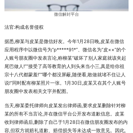
微信解封平台
法官:构成名誉侵权
据悉,柳某与皮某是微信好友。今年1月28日晚,皮某在微信
应用程序中以微信号为“p*****91*”、微信名为“皮××”的个
人账号朋友圈中发表言论,称柳某“破坏了别人家庭就该夹起
尾巴做人!”“接受了高等教育的人到头来当小三,真是给你祖
宗十八代都蒙羞!”“哪个都没屏蔽,随便看,敢做就堵不住让人
说!”同时配有柳某照片一张。1月30日,皮某又在其个人账号
朋友圈中发表相关文字并配图。
当天,柳某委托律师向皮某发出律师函,要求皮某删除针对柳
某的所有不当言论,并在微信平台公开发布道歉信息。皮某
收到律师函后,删除了自己于1月28日在微信朋友圈发布的内
容,但双方就赔礼道歉、赔偿损失等未达成一致意见。因此,