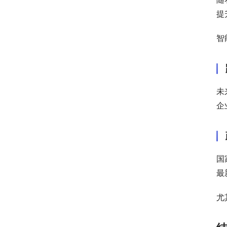
提
智
未
企
国
最
尤