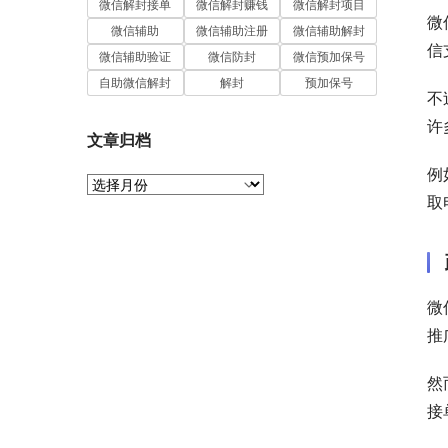
微信解封接单
微信解封赚钱
微信解封项目
微
微信辅助
微信辅助注册
微信辅助解封
信
微信辅助验证
微信防封
微信预加保号
自助微信解封
解封
预加保号
不
许
文章归档
例
文
取
章
归
档
微
推
然
接