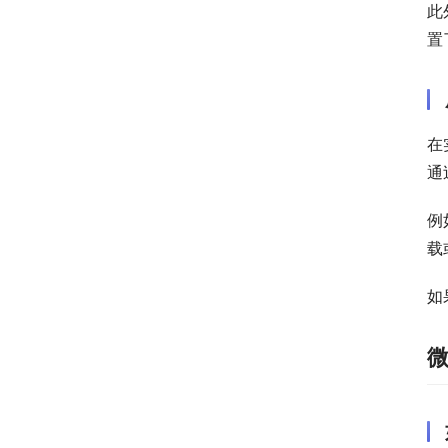
此
置
在
通
例
载
如