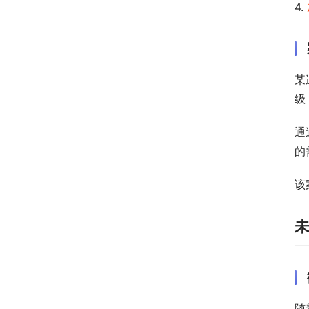
4. 
某
级
通
的
该
随