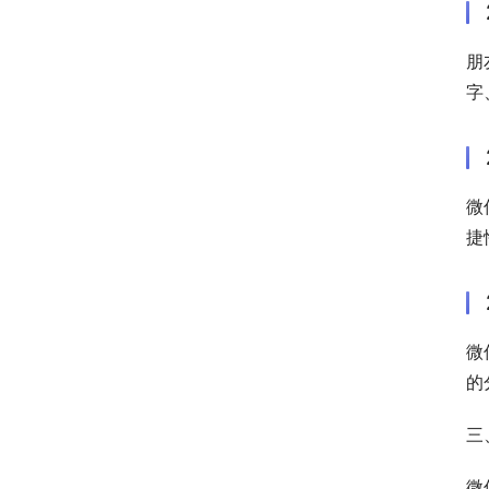
朋
字
微
捷
微
的
三
微