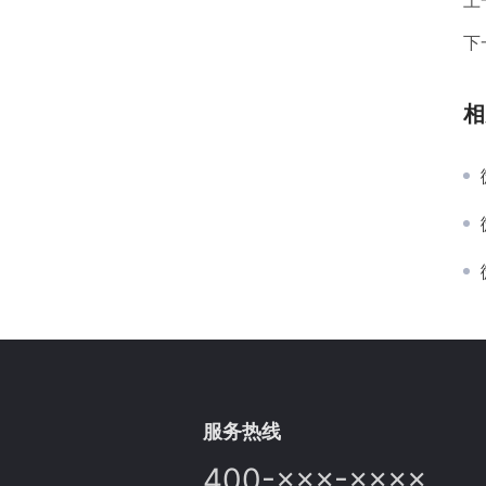
上
下
相
服务热线
400-×××-××××