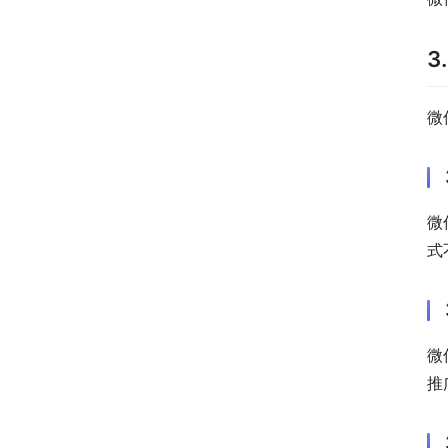
3
微
微
式
微
推