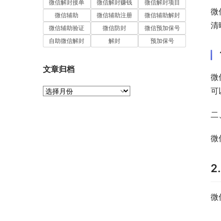
微信解封接单
微信解封赚钱
微信解封项目
微
微信辅助
微信辅助注册
微信辅助解封
清
微信辅助验证
微信防封
微信预加保号
自助微信解封
解封
预加保号
文章归档
微
文
可
章
归
二
档
微
2
微