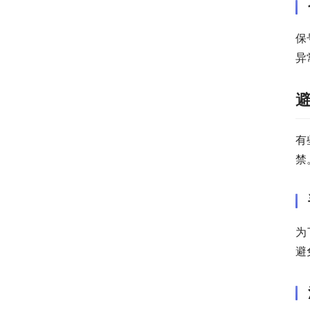
保
异
有
禁
为
避