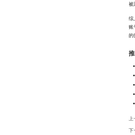
被
综
账
的
推
上
下