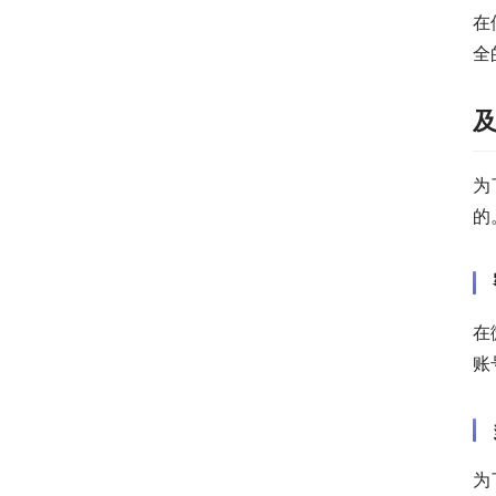
在
全
为
的
在
账
为