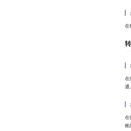
在
在
通
在
账