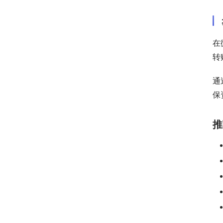
在
转
通
保
推